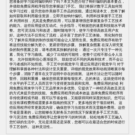
您准备好学习如何编织钩针了吗？本文为您介绍了钩针编织的基本要点，
并借助免费应用程序指导您掌握这门手艺。 我们将探讨数字工具如何简
化学习过程，提升您创作美丽手工作品的技能。通过阅读本文，您将了解
如何获取和利用最佳资源，立即开始钩针编织。 利用科技掌握手工艺技
术 利用科技，尤其是免费的应用，可以显著增强您掌握复杂手工艺技术
的能力。这些应用提供互动式、分步指导，可根据您的速度和技能水平调
整。 您可灵活练习和改进，随时随地学习，使学习变得高效且用户友
好。这种方法不仅简化了流程，还丰富了您的手工艺体验。 简化制作技
巧 了解并应用新的制作技能可能会让人望而生畏。免费应用程序有助于
将这些技能分解为更小、更易管理的步骤。 拆解复杂图案 在深入研究复
杂的制作图案之前，请考虑将其拆解的好处： 通过一次只专注于一种元
素，简化了学习曲线。 减少了出错的可能性，使整个过程不那么令人沮
丧。 允许技能和信心逐渐提升。 鼓励尝试不同的风格和技术，而不会让
学习者感到不知所措。 手工艺中的视觉学习 通过应用进行视觉学习 对于
理解和掌握各种针法和设计至关重要。详细的视觉效果和动画清晰展示每
个步骤，消除了通常在文字说明中存在的猜测。 这种方法让您可以随时
暂停、回顾和重播，确保您彻底掌握每项技术。总的来说，这就使得对各
个水平的手工艺人员而言学习变得更加容易和实用。 免费应用的好处 利
用免费应用来学习手工艺品带来许多优势。它提供了一种经济高效且灵活
的方式来提升您的技能。 免费应用程序的成本效益 选择免费应用程序而
非传统课程或书籍，既可以节省金钱，又能获得同样深度的知识。您可以
在没有课程费用或需要多本指南的情况下，更多地投资于项目材料。 这
些应用程序经常更新其内容，确保您学习当前技术而无需额外费用。这些
节省是显著的，让您能够在无财务压力的情况下探索更多手工艺方面。
学习灵活性 免费应用程序让您掌控学习的时间表，轻松地将手工艺融入
您忙碌的生活中。无论是清晨还是深夜，您都可以在最适合您的时候进行
手工艺创作。 这种灵活性...