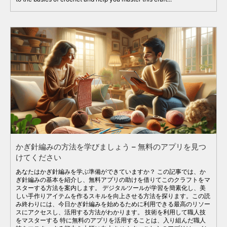
かぎ針編みの方法を学びましょう – 無料のアプリを見つ
けてください
あなたはかぎ針編みを学ぶ準備ができていますか？ この記事では、か
ぎ針編みの基本を紹介し、無料アプリの助けを借りてこのクラフトをマ
スターする方法を案内します。 デジタルツールが学習を簡素化し、美
しい手作りアイテムを作るスキルを向上させる方法を探ります。この読
み終わりには、今日かぎ針編みを始めるために利用できる最高のリソー
スにアクセスし、活用する方法がわかります。 技術を利用して職人技
をマスターする 特に無料のアプリを活用することは、入り組んだ職人