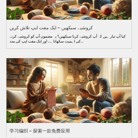
کروشیے سیکھیں – ایک مفت ایپ تلاش کریں
کیا آپ تیار ہیں کہ آپ کروشیے کرنا سیکھیں؟ یہ مضمون آپ کو کروشیے کرنے
کی اہمیت سکھاتا ہے اور ایک مفت ایپ کی مدد...
学习编织 – 探索一款免费应用