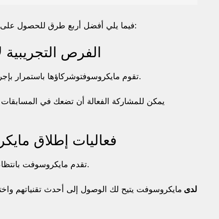
فيما يلي أفضل أربع طرق للحصول على عينات مجانية على الأرجح لمعدات مايكروسوفت:
الفرص التجريبية 
عبر قنوات التواصل الاجتماعي.
تقوم مايكروسوفتوشركاؤها باستمرار بإجر
يمكن للمشاركة الفعالة أن تضعك في المسابقات لر
فعاليات إطلاق مايك
تقدم مايكروسوفت بانتظام فرص اختبار عامة لبرامجها وأحيانًا أجهزتها أيضًا.
برامج الـ Insider لدى
مايكروسوفت يتيح لك الوصول إلى أحدث تقنياتهم واخت