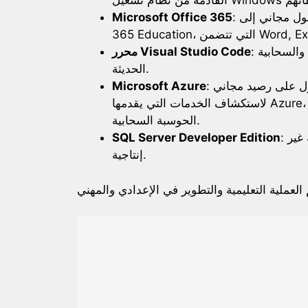
: يمكن للطلاب والمدرسين غالبًا الحصول على وصول مجاني إلى Office
Microsoft Office 365
: محرر كود قوي ومجاني لبناء وتصحيح تطبيقات الويب والسحابية
محرر Visual Studio Code
الحديثة.
: قد يكون للطلاب والشركات الناشئة الحق في الحصول على رصيد مجاني
Microsoft Azure
لاستكشاف الخدمات التي يقدمها Azure، وهو ما سيساعد في بدء تشغيل مشاريعهم في مجال
الحوسبة السحابية.
: مجاني للمطورين لبناء واختبار التطبيقات وعرضها في بيئة غير
SQL Server Developer Edition
إنتاجية.