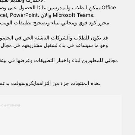
القادمة من نظام تشغيل Windows لاختبارها وتقديم تعليقاتهم.
365 Education، التي تتضمن Word, Excel, PowerPoint، والآن Microsoft Teams.
هذه المنتجات جزء من التزاممايكروسوفت بدعم العملية التعليمية والتطوير في الإعدادي والمهني.
ADVERTISEMENT