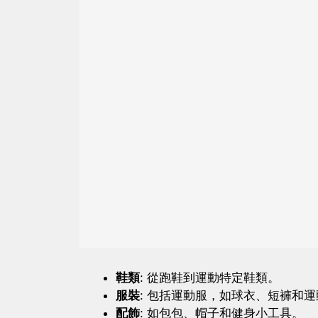
鞋類
: 從跑鞋到運動特定鞋類。
服裝
: 包括運動服，如球衣、短褲和
配飾
: 如包包、帽子和健身小工具。