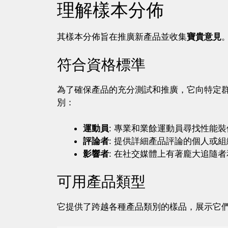
理解樣本分佈
其樣本分佈旨在推廣新產品並收集
寶貴意見
符合資格標準
為了確保產品的充分測試和推廣，它向特定
別：
運動員
: 專業和業餘運動員尋找性能裝
評論者
: 提供詳細產品評論的個人或組
影響者
: 在社交媒體上有著龐大追隨
可用產品類型
它提供了跨越各種產品類別的樣品，展示它