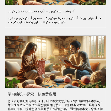
کروشیے سیکھیں – ایک مفت ایپ تلاش کریں
کیا آپ تیار ہیں کہ آپ کروشیے کرنا سیکھیں؟ یہ مضمون آپ کو کروشیے کرنے
کی اہمیت سکھاتا ہے اور ایک مفت ایپ کی مدد...
学习编织 – 探索一款免费应用
您准备好学习如何编织钩针了吗？本文为您介绍了钩针编织的基本要点，
并借助免费应用程序指导您掌握这门手艺。 我们将探讨数字工具如何简
化学习过程，提升您创作美丽手工作品的技能。通过阅读本文，您将了解