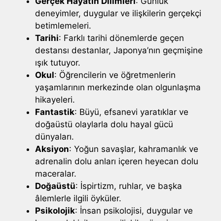
Gerçek Hayatın Dilimleri
: Günlük
deneyimler, duygular ve ilişkilerin gerçekçi
betimlemeleri.
Tarihi
: Farklı tarihi dönemlerde geçen
destansı destanlar, Japonya’nın geçmişine
ışık tutuyor.
Okul
: Öğrencilerin ve öğretmenlerin
yaşamlarının merkezinde olan olgunlaşma
hikayeleri.
Fantastik
: Büyü, efsanevi yaratıklar ve
doğaüstü olaylarla dolu hayal gücü
dünyaları.
Aksiyon
: Yoğun savaşlar, kahramanlık ve
adrenalin dolu anları içeren heyecan dolu
maceralar.
Doğaüstü
: İspirtizm, ruhlar, ve başka
âlemlerle ilgili öyküler.
Psikolojik
: İnsan psikolojisi, duygular ve