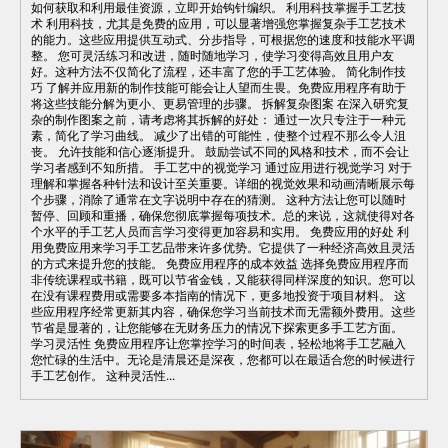
如何获取和利用最佳资源，立即开始钩针编织。 利用科技掌握手工艺技
术 利用科技，尤其是免费的应用，可以显著增强您掌握复杂手工艺技术
的能力。这些应用提供互动式、分步指导，可根据您的速度和技能水平调
整。 您可灵活练习和改进，随时随地学习，使学习变得高效且用户友
好。这种方法不仅简化了流程，还丰富了您的手工艺体验。 简化制作技
巧 了解并应用新的制作技能可能会让人望而生畏。免费应用程序有助于
将这些技能分解为更小、更易管理的步骤。 拆解复杂图案 在深入研究复
杂的制作图案之前，请考虑将其拆解的好处： 通过一次只专注于一种元
素，简化了学习曲线。 减少了出错的可能性，使整个过程不那么令人沮
丧。 允许技能和信心逐渐提升。 鼓励尝试不同的风格和技术，而不会让
学习者感到不知所措。 手工艺中的视觉学习 通过应用进行视觉学习 对于
理解和掌握各种针法和设计至关重要。详细的视觉效果和动画清晰展示每
个步骤，消除了通常在文字说明中存在的猜测。 这种方法让您可以随时
暂停、回顾和重播，确保您彻底掌握每项技术。总的来说，这就使得对各
个水平的手工艺人员而言学习变得更加容易和实用。 免费应用的好处 利
用免费应用来学习手工艺品带来许多优势。它提供了一种经济高效且灵活
的方式来提升您的技能。 免费应用程序的成本效益 选择免费应用程序而
非传统课程或书籍，既可以节省金钱，又能获得同样深度的知识。您可以
在没有课程费用或需要多本指南的情况下，更多地投资于项目材料。 这
些应用程序经常更新其内容，确保您学习当前技术而无需额外费用。这些
节省是显著的，让您能够在无财务压力的情况下探索更多手工艺方面。
学习灵活性 免费应用程序让您掌控学习的时间表，轻松地将手工艺融入
您忙碌的生活中。无论是清晨还是深夜，您都可以在最适合您的时候进行
手工艺创作。 这种灵活性...