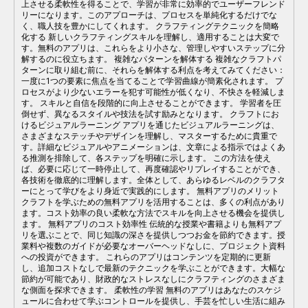
上させる柔軟性を得ることで、学習が非常に効率的でユーザーフレンド
リーになります。このアプローチは、プロセスを単純化するだけでな
く、職人技を豊かにしてくれます。 クラフティングテクニックを簡略
化する 新しいクラフティングスキルを理解し、適用することは大変で
す。無料のアプリは、これらをより小さな、管理しやすいステップに分
解するのに役立ちます。 複雑なパターンを解体する 複雑なクラフトパ
ターンに取り組む前に、それらを解体する利点を考えてみてください：
一度に1つの要素に焦点を当てることで学習曲線が簡素化されます。 プ
ロセスがより少ないエラーを犯す可能性が低くなり、不快さを軽減しま
す。 スキルと自信を段階的に向上させることができます。 学習者を圧
倒せず、異なるスタイルや技法を試す励みとなります。 クラフトにお
けるビジュアルラーニング アプリを通じたビジュアルラーニングは、
さまざまなステッチやデザインを理解し、マスターするために貴重で
す。詳細なビジュアルやアニメーションは、文章による指示ではよくあ
る推測を排除して、各ステップを明確に示します。 この方法を使え
ば、必要に応じて一時停止して、再度確認やリプレイすることができ、
各技術を徹底的に理解します。全体として、あらゆるレベルのクラフタ
ーにとって学びをより身近で実践的にします。 無料アプリのメリット
クラフトを学ぶための無料アプリを活用することは、多くの利点があり
ます。コスト効率の良い柔軟な方法でスキルを向上させる機会を提供し
ます。 無料アプリのコスト効率性 伝統的な授業や書籍よりも無料アプ
リを選ぶことで、同じ知識の深さを提供しつつお金を節約できます。授
業料や複数のガイドが必要なオーバーヘッドなしに、プロジェクト資料
への投資ができます。 これらのアプリはコンテンツを定期的に更新
し、追加コストなしで最新のテクニックを学ぶことができます。大幅な
節約が可能であり、財政的なストレスなしにクラフティングのさまざま
な側面を探求できます。 柔軟性の学習 無料のアプリはあなたのスケジ
ュールに合わせて学ぶコントロールを提供し、手芸を忙しい生活に組み