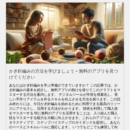
かぎ針編みの方法を学びましょう – 無料のアプリを見つ
けてください
あなたはかぎ針編みを学ぶ準備ができていますか？ この記事では、か
ぎ針編みの基本を紹介し、無料アプリの助けを借りてこのクラフトをマ
スターする方法を案内します。 デジタルツールが学習を簡素化し、美
しい手作りアイテムを作るスキルを向上させる方法を探ります。この読
み終わりには、今日かぎ針編みを始めるために利用できる最高のリソー
スにアクセスし、活用する方法がわかります。 技術を利用して職人技
をマスターする 特に無料のアプリを活用することは、入り組んだ職人
技をマスターする能力を大幅に向上させます。これらのアプリは、イン
タラクティブで、ステップバイステップのガイダンスを提供し、あなた
のペースとスキルレベルに適応します。 いつでもどこでも練習して向