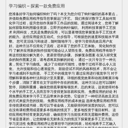
学习编织 – 探索一款免费应用
您准备好学习如何编织钩针了吗？本文为您介绍了钩针编织的基本要点，
并借助免费应用程序指导您掌握这门手艺。 我们将探讨数字工具如何简
化学习过程，提升您创作美丽手工作品的技能。通过阅读本文，您将了解
如何获取和利用最佳资源，立即开始钩针编织。 利用科技掌握手工艺技
术 利用科技，尤其是免费的应用，可以显著增强您掌握复杂手工艺技术
的能力。这些应用提供互动式、分步指导，可根据您的速度和技能水平调
整。 您可灵活练习和改进，随时随地学习，使学习变得高效且用户友
好。这种方法不仅简化了流程，还丰富了您的手工艺体验。 简化制作技
巧 了解并应用新的制作技能可能会让人望而生畏。免费应用程序有助于
将这些技能分解为更小、更易管理的步骤。 拆解复杂图案 在深入研究复
杂的制作图案之前，请考虑将其拆解的好处： 通过一次只专注于一种元
素，简化了学习曲线。 减少了出错的可能性，使整个过程不那么令人沮
丧。 允许技能和信心逐渐提升。 鼓励尝试不同的风格和技术，而不会让
学习者感到不知所措。 手工艺中的视觉学习 通过应用进行视觉学习 对于
理解和掌握各种针法和设计至关重要。详细的视觉效果和动画清晰展示每
个步骤，消除了通常在文字说明中存在的猜测。 这种方法让您可以随时
暂停、回顾和重播，确保您彻底掌握每项技术。总的来说，这就使得对各
个水平的手工艺人员而言学习变得更加容易和实用。 免费应用的好处 利
用免费应用来学习手工艺品带来许多优势。它提供了一种经济高效且灵活
的方式来提升您的技能。 免费应用程序的成本效益 选择免费应用程序而
非传统课程或书籍，既可以节省金钱，又能获得同样深度的知识。您可以
在没有课程费用或需要多本指南的情况下，更多地投资于项目材料。 这
些应用程序经常更新其内容，确保您学习当前技术而无需额外费用。这些
节省是显著的，让您能够在无财务压力的情况下探索更多手工艺方面。
学习灵活性 免费应用程序让您掌控学习的时间表，轻松地将手工艺融入