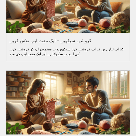
کروشیے سیکھیں – ایک مفت ایپ تلاش کریں
کیا آپ تیار ہیں کہ آپ کروشیے کرنا سیکھیں؟ یہ مضمون آپ کو کروشیے کرنے
کی اہمیت سکھاتا ہے اور ایک مفت ایپ کی مدد...