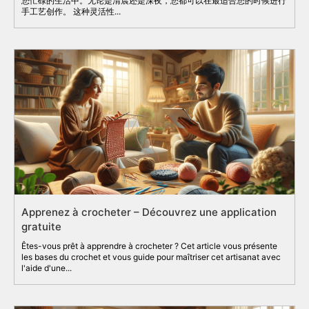
您忙碌的生活中。无论是清晨还是深夜，您都可以在最适合您的时候进行
手工艺创作。 这种灵活性...
Apprenez à crocheter – Découvrez une application
gratuite
Êtes-vous prêt à apprendre à crocheter ? Cet article vous présente
les bases du crochet et vous guide pour maîtriser cet artisanat avec
l'aide d'une...