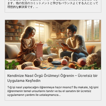
ます。他の生活のコミットメントと学びをバランスよくする人にとって
理想的な解決策です。...
Kendinize Nasıl Örgü Örülmeyi Öğrenin – Ücretsiz bir
Uygulama Keşfedin
Tığ işi nasıl yapılacağını öğrenmeye hazır mısınız? Bu makale, tığ işini
öğrenmenin temel unsurlarını tanıtır ve bu el sanatını bir ücretsiz
uygulamanın yardımı ile ustalaşmanıza...