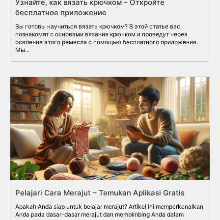
Узнайте, как вязать крючком – Откройте
бесплатное приложение
Вы готовы научиться вязать крючком? В этой статье вас
познакомят с основами вязания крючком и проведут через
освоение этого ремесла с помощью бесплатного приложения.
Мы...
Pelajari Cara Merajut – Temukan Aplikasi Gratis
Apakah Anda siap untuk belajar merajut? Artikel ini memperkenalkan
Anda pada dasar-dasar merajut dan membimbing Anda dalam