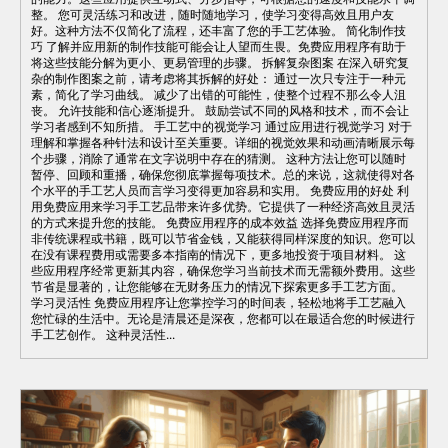
整。 您可灵活练习和改进，随时随地学习，使学习变得高效且用户友
好。这种方法不仅简化了流程，还丰富了您的手工艺体验。 简化制作技
巧 了解并应用新的制作技能可能会让人望而生畏。免费应用程序有助于
将这些技能分解为更小、更易管理的步骤。 拆解复杂图案 在深入研究复
杂的制作图案之前，请考虑将其拆解的好处： 通过一次只专注于一种元
素，简化了学习曲线。 减少了出错的可能性，使整个过程不那么令人沮
丧。 允许技能和信心逐渐提升。 鼓励尝试不同的风格和技术，而不会让
学习者感到不知所措。 手工艺中的视觉学习 通过应用进行视觉学习 对于
理解和掌握各种针法和设计至关重要。详细的视觉效果和动画清晰展示每
个步骤，消除了通常在文字说明中存在的猜测。 这种方法让您可以随时
暂停、回顾和重播，确保您彻底掌握每项技术。总的来说，这就使得对各
个水平的手工艺人员而言学习变得更加容易和实用。 免费应用的好处 利
用免费应用来学习手工艺品带来许多优势。它提供了一种经济高效且灵活
的方式来提升您的技能。 免费应用程序的成本效益 选择免费应用程序而
非传统课程或书籍，既可以节省金钱，又能获得同样深度的知识。您可以
在没有课程费用或需要多本指南的情况下，更多地投资于项目材料。 这
些应用程序经常更新其内容，确保您学习当前技术而无需额外费用。这些
节省是显著的，让您能够在无财务压力的情况下探索更多手工艺方面。
学习灵活性 免费应用程序让您掌控学习的时间表，轻松地将手工艺融入
您忙碌的生活中。无论是清晨还是深夜，您都可以在最适合您的时候进行
手工艺创作。 这种灵活性...