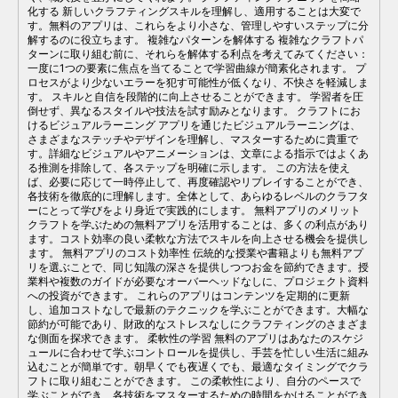
化する 新しいクラフティングスキルを理解し、適用することは大変で
す。無料のアプリは、これらをより小さな、管理しやすいステップに分
解するのに役立ちます。 複雑なパターンを解体する 複雑なクラフトパ
ターンに取り組む前に、それらを解体する利点を考えてみてください：
一度に1つの要素に焦点を当てることで学習曲線が簡素化されます。 プ
ロセスがより少ないエラーを犯す可能性が低くなり、不快さを軽減しま
す。 スキルと自信を段階的に向上させることができます。 学習者を圧
倒せず、異なるスタイルや技法を試す励みとなります。 クラフトにお
けるビジュアルラーニング アプリを通じたビジュアルラーニングは、
さまざまなステッチやデザインを理解し、マスターするために貴重で
す。詳細なビジュアルやアニメーションは、文章による指示ではよくあ
る推測を排除して、各ステップを明確に示します。 この方法を使え
ば、必要に応じて一時停止して、再度確認やリプレイすることができ、
各技術を徹底的に理解します。全体として、あらゆるレベルのクラフタ
ーにとって学びをより身近で実践的にします。 無料アプリのメリット
クラフトを学ぶための無料アプリを活用することは、多くの利点があり
ます。コスト効率の良い柔軟な方法でスキルを向上させる機会を提供し
ます。 無料アプリのコスト効率性 伝統的な授業や書籍よりも無料アプ
リを選ぶことで、同じ知識の深さを提供しつつお金を節約できます。授
業料や複数のガイドが必要なオーバーヘッドなしに、プロジェクト資料
への投資ができます。 これらのアプリはコンテンツを定期的に更新
し、追加コストなしで最新のテクニックを学ぶことができます。大幅な
節約が可能であり、財政的なストレスなしにクラフティングのさまざま
な側面を探求できます。 柔軟性の学習 無料のアプリはあなたのスケジ
ュールに合わせて学ぶコントロールを提供し、手芸を忙しい生活に組み
込むことが簡単です。朝早くでも夜遅くでも、最適なタイミングでクラ
フトに取り組むことができます。 この柔軟性により、自分のペースで
学ぶことができ、各技術をマスターするための時間をかけることができ