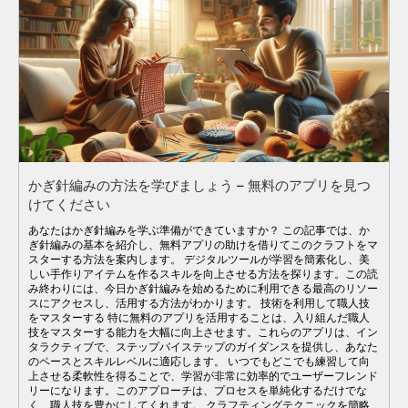
かぎ針編みの方法を学びましょう – 無料のアプリを見つ
けてください
あなたはかぎ針編みを学ぶ準備ができていますか？ この記事では、か
ぎ針編みの基本を紹介し、無料アプリの助けを借りてこのクラフトをマ
スターする方法を案内します。 デジタルツールが学習を簡素化し、美
しい手作りアイテムを作るスキルを向上させる方法を探ります。この読
み終わりには、今日かぎ針編みを始めるために利用できる最高のリソー
スにアクセスし、活用する方法がわかります。 技術を利用して職人技
をマスターする 特に無料のアプリを活用することは、入り組んだ職人
技をマスターする能力を大幅に向上させます。これらのアプリは、イン
タラクティブで、ステップバイステップのガイダンスを提供し、あなた
のペースとスキルレベルに適応します。 いつでもどこでも練習して向
上させる柔軟性を得ることで、学習が非常に効率的でユーザーフレンド
リーになります。このアプローチは、プロセスを単純化するだけでな
く、職人技を豊かにしてくれます。 クラフティングテクニックを簡略