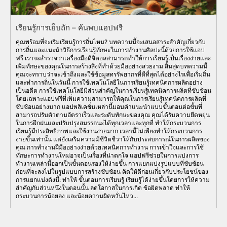
เรียนรู้การเย็บถัก – ค้นพบแอปฟรี
คุณพร้อมที่จะเริ่มเรียนรู้การถิ่นไหม? บทความนี้จะเสนอสาระสำคัญเกี่ยวกับ
การถิ่นและแนะนำวิธีการเรียนรู้ทักษะในการทำงานศิลปะนี้ด้วยการใช้แอป
ฟรี เราจะสำรวจว่าเครื่องมือดิจิตอลสามารถทำให้การเรียนรู้เป็นเรื่องง่ายและ
เพิ่มทักษะของคุณในการสร้างสิ่งที่ทำด้วยมืออย่างสวยงาม สิ้นสุดบทความนี้
คุณจะทราบว่าจะเข้าถึงและใช้ข้อมูลทรรัพยากรที่ดีที่สุดได้อย่างไรเพื่อเริ่มถิ่น
และทำการถิ่นในวันนี้ การใช้เทคโนโลยีในการเรียนรู้เทคนิคการผลิตอย่าง
เป็นอดีต การใช้เทคโนโลยีมีส่วนสำคัญในการเรียนรู้เทคนิคการผลิตที่ซับซ้อน
โดยเฉพาะแอปฟรีที่เพิ่มความสามารถให้คุณในการเรียนรู้เทคนิคการผลิตที่
ซับซ้อนอย่างมาก แอปพลิเคชั่นเหล่านี้มอบคำแนะนำแบบขั้นตอนต่อขั้นที่
สามารถปรับตัวตามอัตราเร็วและระดับทักษะของคุณ คุณได้รับความยืดหยุ่น
ในการฝึกฝนและปรับปรุงสมรรถนะได้ทุกเวลาและทุกที่ ทำให้กระบวนการ
เรียนรู้มีประสิทธิภาพและใช้งานง่ายมาก เวลานี้ไม่เพียงทำให้กระบวนการ
ง่ายขึ้นเท่านั้น แต่ยังเสริมความมีชีวิตชีวาให้กับประสบการณ์ในการผลิตของ
คุณ การทำงานฝีมืออย่างง่ายด้วยเทคนิคการทำงาน การเข้าใจและการใช้
ทักษะการทำงานใหม่อาจเป็นเรื่องที่น่าตกใจ แอปฟรีช่วยในการแบ่งการ
ทำงานเหล่านี้ออกเป็นขั้นตอนรองให้ง่ายขึ้น การแยกแบ่งรูปแบบที่ซับซ้อน
ก่อนที่จะลงไปในรูปแบบการสร้างซับซ้อน คิดให้ดีก่อนเกี่ยวกับประโยชน์ของ
การแยกแบ่งดังนี้: ทำให้ ขั้นตอนการเรียนรู้ เรียนรู้ได้ง่ายขึ้นโดยการให้ความ
สำคัญกับส่วนหนึ่งในตอนนั้น ลดโอกาสในการเกิด ข้อผิดพลาด ทำให้
กระบวนการน้อยลง และน้อยความผิดหวั่นไหว...