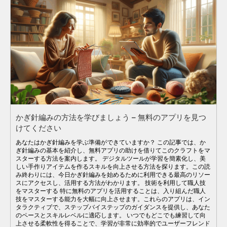
かぎ針編みの方法を学びましょう – 無料のアプリを見つ
けてください
あなたはかぎ針編みを学ぶ準備ができていますか？ この記事では、か
ぎ針編みの基本を紹介し、無料アプリの助けを借りてこのクラフトをマ
スターする方法を案内します。 デジタルツールが学習を簡素化し、美
しい手作りアイテムを作るスキルを向上させる方法を探ります。この読
み終わりには、今日かぎ針編みを始めるために利用できる最高のリソー
スにアクセスし、活用する方法がわかります。 技術を利用して職人技
をマスターする 特に無料のアプリを活用することは、入り組んだ職人
技をマスターする能力を大幅に向上させます。これらのアプリは、イン
タラクティブで、ステップバイステップのガイダンスを提供し、あなた
のペースとスキルレベルに適応します。 いつでもどこでも練習して向
上させる柔軟性を得ることで、学習が非常に効率的でユーザーフレンド