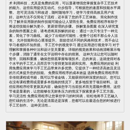
术 利用科技，尤其是免费的应用，可以显著增强您掌握复杂手工艺技术
的能力。这些应用提供互动式、分步指导，可根据您的速度和技能水平调
整。 您可灵活练习和改进，随时随地学习，使学习变得高效且用户友
好。这种方法不仅简化了流程，还丰富了您的手工艺体验。 简化制作技
巧 了解并应用新的制作技能可能会让人望而生畏。免费应用程序有助于
将这些技能分解为更小、更易管理的步骤。 拆解复杂图案 在深入研究复
杂的制作图案之前，请考虑将其拆解的好处： 通过一次只专注于一种元
素，简化了学习曲线。 减少了出错的可能性，使整个过程不那么令人沮
丧。 允许技能和信心逐渐提升。 鼓励尝试不同的风格和技术，而不会让
学习者感到不知所措。 手工艺中的视觉学习 通过应用进行视觉学习 对于
理解和掌握各种针法和设计至关重要。详细的视觉效果和动画清晰展示每
个步骤，消除了通常在文字说明中存在的猜测。 这种方法让您可以随时
暂停、回顾和重播，确保您彻底掌握每项技术。总的来说，这就使得对各
个水平的手工艺人员而言学习变得更加容易和实用。 免费应用的好处 利
用免费应用来学习手工艺品带来许多优势。它提供了一种经济高效且灵活
的方式来提升您的技能。 免费应用程序的成本效益 选择免费应用程序而
非传统课程或书籍，既可以节省金钱，又能获得同样深度的知识。您可以
在没有课程费用或需要多本指南的情况下，更多地投资于项目材料。 这
些应用程序经常更新其内容，确保您学习当前技术而无需额外费用。这些
节省是显著的，让您能够在无财务压力的情况下探索更多手工艺方面。
学习灵活性 免费应用程序让您掌控学习的时间表，轻松地将手工艺融入
您忙碌的生活中。无论是清晨还是深夜，您都可以在最适合您的时候进行
手工艺创作。 这种灵活性...