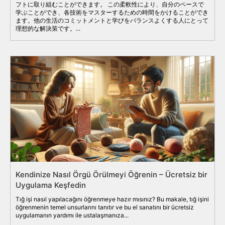
フトに取り組むことができます。 この柔軟性により、自分のペースで
学ぶことができ、各技術をマスターするための時間をかけることができ
ます。他の生活のコミットメントと学びをバランスよくする人にとって
理想的な解決策です。...
Kendinize Nasıl Örgü Örülmeyi Öğrenin – Ücretsiz bir
Uygulama Keşfedin
Tığ işi nasıl yapılacağını öğrenmeye hazır mısınız? Bu makale, tığ işini
öğrenmenin temel unsurlarını tanıtır ve bu el sanatını bir ücretsiz
uygulamanın yardımı ile ustalaşmanıza...