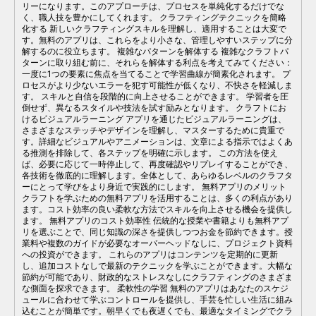
リーになります。このアプローチは、プロセスを単純化するだけでな
く、職人技を豊かにしてくれます。 クラフティングテクニックを簡略
化する 新しいクラフティングスキルを理解し、適用することは大変で
す。無料のアプリは、これらをより小さな、管理しやすいステップに分
解するのに役立ちます。 複雑なパターンを解体する 複雑なクラフトパ
ターンに取り組む前に、それらを解体する利点を考えてみてください：
一度に1つの要素に焦点を当てることで学習曲線が簡素化されます。 プ
ロセスがより少ないエラーを犯す可能性が低くなり、不快さを軽減しま
す。 スキルと自信を段階的に向上させることができます。 学習者を圧
倒せず、異なるスタイルや技法を試す励みとなります。 クラフトにお
けるビジュアルラーニング アプリを通じたビジュアルラーニングは、
さまざまなステッチやデザインを理解し、マスターするために貴重で
す。詳細なビジュアルやアニメーションは、文章による指示ではよくあ
る推測を排除して、各ステップを明確に示します。 この方法を使え
ば、必要に応じて一時停止して、再度確認やリプレイすることができ、
各技術を徹底的に理解します。全体として、あらゆるレベルのクラフタ
ーにとって学びをより身近で実践的にします。 無料アプリのメリット
クラフトを学ぶための無料アプリを活用することは、多くの利点があり
ます。コスト効率の良い柔軟な方法でスキルを向上させる機会を提供し
ます。 無料アプリのコスト効率性 伝統的な授業や書籍よりも無料アプ
リを選ぶことで、同じ知識の深さを提供しつつお金を節約できます。授
業料や複数のガイドが必要なオーバーヘッドなしに、プロジェクト資料
への投資ができます。 これらのアプリはコンテンツを定期的に更新
し、追加コストなしで最新のテクニックを学ぶことができます。大幅な
節約が可能であり、財政的なストレスなしにクラフティングのさまざま
な側面を探求できます。 柔軟性の学習 無料のアプリはあなたのスケジ
ュールに合わせて学ぶコントロールを提供し、手芸を忙しい生活に組み
込むことが簡単です。朝早くでも夜遅くでも、最適なタイミングでクラ