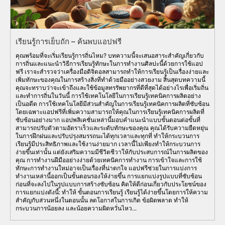
เรียนรู้การเย็บถัก – ค้นพบแอปฟรี
คุณพร้อมที่จะเริ่มเรียนรู้การถิ่นไหม? บทความนี้จะเสนอสาระสำคัญเกี่ยวกับ
การถิ่นและแนะนำวิธีการเรียนรู้ทักษะในการทำงานศิลปะนี้ด้วยการใช้แอป
ฟรี เราจะสำรวจว่าเครื่องมือดิจิตอลสามารถทำให้การเรียนรู้เป็นเรื่องง่ายและ
เพิ่มทักษะของคุณในการสร้างสิ่งที่ทำด้วยมืออย่างสวยงาม สิ้นสุดบทความนี้
คุณจะทราบว่าจะเข้าถึงและใช้ข้อมูลทรรัพยากรที่ดีที่สุดได้อย่างไรเพื่อเริ่มถิ่น
และทำการถิ่นในวันนี้ การใช้เทคโนโลยีในการเรียนรู้เทคนิคการผลิตอย่าง
เป็นอดีต การใช้เทคโนโลยีมีส่วนสำคัญในการเรียนรู้เทคนิคการผลิตที่ซับซ้อน
โดยเฉพาะแอปฟรีที่เพิ่มความสามารถให้คุณในการเรียนรู้เทคนิคการผลิตที่
ซับซ้อนอย่างมาก แอปพลิเคชั่นเหล่านี้มอบคำแนะนำแบบขั้นตอนต่อขั้นที่
สามารถปรับตัวตามอัตราเร็วและระดับทักษะของคุณ คุณได้รับความยืดหยุ่น
ในการฝึกฝนและปรับปรุงสมรรถนะได้ทุกเวลาและทุกที่ ทำให้กระบวนการ
เรียนรู้มีประสิทธิภาพและใช้งานง่ายมาก เวลานี้ไม่เพียงทำให้กระบวนการ
ง่ายขึ้นเท่านั้น แต่ยังเสริมความมีชีวิตชีวาให้กับประสบการณ์ในการผลิตของ
คุณ การทำงานฝีมืออย่างง่ายด้วยเทคนิคการทำงาน การเข้าใจและการใช้
ทักษะการทำงานใหม่อาจเป็นเรื่องที่น่าตกใจ แอปฟรีช่วยในการแบ่งการ
ทำงานเหล่านี้ออกเป็นขั้นตอนรองให้ง่ายขึ้น การแยกแบ่งรูปแบบที่ซับซ้อน
ก่อนที่จะลงไปในรูปแบบการสร้างซับซ้อน คิดให้ดีก่อนเกี่ยวกับประโยชน์ของ
การแยกแบ่งดังนี้: ทำให้ ขั้นตอนการเรียนรู้ เรียนรู้ได้ง่ายขึ้นโดยการให้ความ
สำคัญกับส่วนหนึ่งในตอนนั้น ลดโอกาสในการเกิด ข้อผิดพลาด ทำให้
กระบวนการน้อยลง และน้อยความผิดหวั่นไหว...