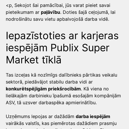
<p, Sekojot šai pamācībai, jūs varat pieiet savai
pieteikumam ar
paļāvību
. Doties šajā ceļojumā, lai
nodrošinātu savu vietu apbalvojošā darba vidē.
Iepazīstoties ar karjeras
iespējām Publix Super
Market tīklā
Tas izceļas kā nozīmīgs dalībnieks pārtikas veikalu
sektorā, piedāvājot stabilu darba vidi ar
konkurētspējīgām priekšrocībām
. Kā viena no
lielākajām darbinieku īpašumā esošajām kompānijām
ASV, tā uzsver darbaspēka apmierinātību.
Uzņēmums lepojas ar dažādām
darba iespējām
vairākās valstīs, kas piemērotas dažādiem prasmju