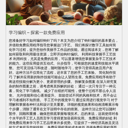
学习编织 – 探索一款免费应用
您准备好学习如何编织钩针了吗？本文为您介绍了钩针编织的基本要点，
并借助免费应用程序指导您掌握这门手艺。 我们将探讨数字工具如何简
化学习过程，提升您创作美丽手工作品的技能。通过阅读本文，您将了解
如何获取和利用最佳资源，立即开始钩针编织。 利用科技掌握手工艺技
术 利用科技，尤其是免费的应用，可以显著增强您掌握复杂手工艺技术
的能力。这些应用提供互动式、分步指导，可根据您的速度和技能水平调
整。 您可灵活练习和改进，随时随地学习，使学习变得高效且用户友
好。这种方法不仅简化了流程，还丰富了您的手工艺体验。 简化制作技
巧 了解并应用新的制作技能可能会让人望而生畏。免费应用程序有助于
将这些技能分解为更小、更易管理的步骤。 拆解复杂图案 在深入研究复
杂的制作图案之前，请考虑将其拆解的好处： 通过一次只专注于一种元
素，简化了学习曲线。 减少了出错的可能性，使整个过程不那么令人沮
丧。 允许技能和信心逐渐提升。 鼓励尝试不同的风格和技术，而不会让
学习者感到不知所措。 手工艺中的视觉学习 通过应用进行视觉学习 对于
理解和掌握各种针法和设计至关重要。详细的视觉效果和动画清晰展示每
个步骤，消除了通常在文字说明中存在的猜测。 这种方法让您可以随时
暂停、回顾和重播，确保您彻底掌握每项技术。总的来说，这就使得对各
个水平的手工艺人员而言学习变得更加容易和实用。 免费应用的好处 利
用免费应用来学习手工艺品带来许多优势。它提供了一种经济高效且灵活
的方式来提升您的技能。 免费应用程序的成本效益 选择免费应用程序而