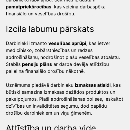
pamatpriekšrocības
, kas veicina darbaspēka
finansiālo un veselības drošību.
Izcila labumu pārskats
Darbinieki izmanto
veselības aprūpi
, kas ietver
medicīnisko, zobārstniecības un redzes
apdrošināšanu, nodrošinot plašu veselības atbalstu.
Stabils
pensiju plāns
ar darba devēja atlīdzību
palielina finansiālo drošību nākotnē.
Uzņēmums piedāvā darbinieku
izmaksas atlaidi
, kas
būtiski samazina izmaksas dažādos produktos un
pakalpojumos. Plaši apdrošināšanas polises, ieskaitot
dzīvības un invaliditātes segumu, dod papildu
drošību darbiniekiem un viņu ģimenēm.
Attīstība un darba vide