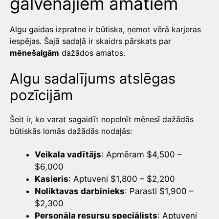
galvenajiem amatiem
Algu gaidas izpratne ir būtiska, ņemot vērā karjeras
iespējas. Šajā sadaļā ir skaidrs pārskats par
mēnešalgām
dažādos amatos.
Algu sadalījums atslēgas
pozīcijām
Šeit ir, ko varat sagaidīt nopelnīt mēnesī dažādās
būtiskās lomās dažādās nodaļās:
Veikala vadītājs
: Apmēram $4,500 –
$6,000
Kasieris
: Aptuveni $1,800 – $2,200
Noliktavas darbinieks
: Parasti $1,900 –
$2,300
Personāla resursu speciālists
: Aptuveni