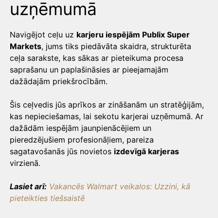
uzņēmumā
Navigējot ceļu uz
karjeru iespējām Publix Super
Markets
, jums tiks piedāvāta skaidra, strukturēta
ceļa sarakste, kas sākas ar pieteikuma procesa
saprašanu un paplašināsies ar pieejamajām
dažādajām priekšrocībām.
Šis ceļvedis jūs aprīkos ar zināšanām un stratēģijām,
kas nepieciešamas, lai sekotu karjerai uzņēmumā. Ar
dažādām iespējām jaunpienācējiem un
pieredzējušiem profesionāļiem, pareiza
sagatavošanās jūs novietos
izdevīgā karjeras
virzienā.
Lasiet arī:
Vakancēs Walmart veikalos: Uzzini, kā
pieteikties tiešsaistē