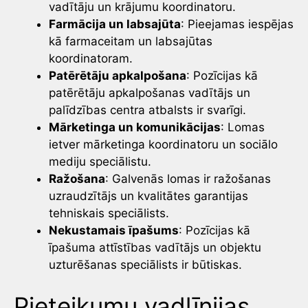
vadītāju un krājumu koordinatoru.
Farmācija un labsajūta
: Pieejamas iespējas
kā farmaceitam un labsajūtas
koordinatoram.
Patērētāju apkalpošana
: Pozīcijas kā
patērētāju apkalpošanas vadītājs un
palīdzības centra atbalsts ir svarīgi.
Mārketinga un komunikācijas
: Lomas
ietver mārketinga koordinatoru un sociālo
mediju speciālistu.
Ražošana
: Galvenās lomas ir ražošanas
uzraudzītājs un kvalitātes garantijas
tehniskais speciālists.
Nekustamais īpašums
: Pozīcijas kā
īpašuma attīstības vadītājs un objektu
uzturēšanas speciālists ir būtiskas.
Pieteikumu vadlīnijas