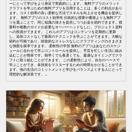
ーにとって学びをより身近で実践的にします。 無料アプリのメリット
クラフトを学ぶための無料アプリを活用することは、多くの利点があり
ます。コスト効率の良い柔軟な方法でスキルを向上させる機会を提供し
ます。 無料アプリのコスト効率性 伝統的な授業や書籍よりも無料アプ
リを選ぶことで、同じ知識の深さを提供しつつお金を節約できます。授
業料や複数のガイドが必要なオーバーヘッドなしに、プロジェクト資料
への投資ができます。 これらのアプリはコンテンツを定期的に更新
し、追加コストなしで最新のテクニックを学ぶことができます。大幅な
節約が可能であり、財政的なストレスなしにクラフティングのさまざま
な側面を探求できます。 柔軟性の学習 無料のアプリはあなたのスケジ
ュールに合わせて学ぶコントロールを提供し、手芸を忙しい生活に組み
込むことが簡単です。朝早くでも夜遅くでも、最適なタイミングでクラ
フトに取り組むことができます。 この柔軟性により、自分のペースで
学ぶことができ、各技術をマスターするための時間をかけることができ
ます。他の生活のコミットメントと学びをバランスよくする人にとって
理想的な解決策です。...