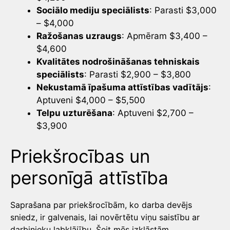
Sociālo mediju speciālists
: Parasti $3,000
– $4,000
Ražošanas uzraugs
: Apmēram $3,400 –
$4,600
Kvalitātes nodrošināšanas tehniskais
speciālists
: Parasti $2,900 – $3,800
Nekustamā īpašuma attīstības vadītājs
:
Aptuveni $4,000 – $5,500
Telpu uzturēšana
: Aptuveni $2,700 –
$3,900
Priekšrocības un
personīgā attīstība
Saprašana par priekšrocībām, ko darba devējs
sniedz, ir galvenais, lai novērtētu viņu saistību ar
darbinieku labklājību. Šeit mēs izklāstām