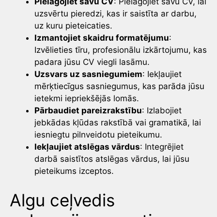
Pielāgojiet savu CV
: Pielāgojiet savu CV, lai
uzsvērtu pieredzi, kas ir saistīta ar darbu,
uz kuru pieteicaties.
Izmantojiet skaidru formatējumu
:
Izvēlieties tīru, profesionālu izkārtojumu, kas
padara jūsu CV viegli lasāmu.
Uzsvars uz sasniegumiem
: Iekļaujiet
mērķtiecīgus sasniegumus, kas parāda jūsu
ietekmi iepriekšējās lomās.
Pārbaudiet pareizrakstību
: Izlabojiet
jebkādas kļūdas rakstībā vai gramatikā, lai
iesniegtu pilnveidotu pieteikumu.
Iekļaujiet atslēgas vārdus
: Integrējiet
darbā saistītos atslēgas vārdus, lai jūsu
pieteikums izceptos.
Algu ceļvedis