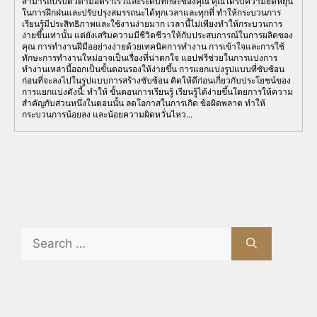
สามารถปรับตัวตามอัตราเร็วและระดับทักษะของคุณ คุณได้รับความยืดหยุ่น
ในการฝึกฝนและปรับปรุงสมรรถนะได้ทุกเวลาและทุกที่ ทำให้กระบวนการ
เรียนรู้มีประสิทธิภาพและใช้งานง่ายมาก เวลานี้ไม่เพียงทำให้กระบวนการ
ง่ายขึ้นเท่านั้น แต่ยังเสริมความมีชีวิตชีวาให้กับประสบการณ์ในการผลิตของ
คุณ การทำงานฝีมืออย่างง่ายด้วยเทคนิคการทำงาน การเข้าใจและการใช้
ทักษะการทำงานใหม่อาจเป็นเรื่องที่น่าตกใจ แอปฟรีช่วยในการแบ่งการ
ทำงานเหล่านี้ออกเป็นขั้นตอนรองให้ง่ายขึ้น การแยกแบ่งรูปแบบที่ซับซ้อน
ก่อนที่จะลงไปในรูปแบบการสร้างซับซ้อน คิดให้ดีก่อนเกี่ยวกับประโยชน์ของ
การแยกแบ่งดังนี้: ทำให้ ขั้นตอนการเรียนรู้ เรียนรู้ได้ง่ายขึ้นโดยการให้ความ
สำคัญกับส่วนหนึ่งในตอนนั้น ลดโอกาสในการเกิด ข้อผิดพลาด ทำให้
กระบวนการน้อยลง และน้อยความผิดหวั่นไหว...
Search
for: