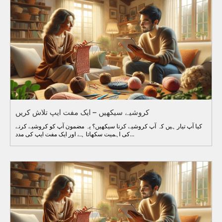
کروشیے سیکھیں – ایک مفت ایپ تلاش کریں
کیا آپ تیار ہیں کہ آپ کروشیے کرنا سیکھیں؟ یہ مضمون آپ کو کروشیے کرنے
کی اہمیت سکھاتا ہے اور ایک مفت ایپ کی مدد...