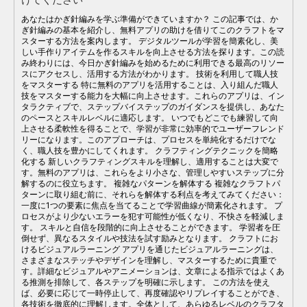
あなたはかぎ針編みを学ぶ準備ができていますか？ この記事では、か
ぎ針編みの基本を紹介し、無料アプリの助けを借りてこのクラフトをマ
スターする方法を案内します。 デジタルツールが学習を簡素化し、美
しい手作りアイテムを作るスキルを向上させる方法を探ります。この読
み終わりには、今日かぎ針編みを始めるために利用できる最高のリソー
スにアクセスし、活用する方法がわかります。 技術を利用して職人技
をマスターする 特に無料のアプリを活用することは、入り組んだ職人
技をマスターする能力を大幅に向上させます。これらのアプリは、イン
タラクティブで、ステップバイステップのガイダンスを提供し、あなた
のペースとスキルレベルに適応します。 いつでもどこでも練習して向
上させる柔軟性を得ることで、学習が非常に効率的でユーザーフレンド
リーになります。このアプローチは、プロセスを単純化するだけでな
く、職人技を豊かにしてくれます。 クラフティングテクニックを簡略
化する 新しいクラフティングスキルを理解し、適用することは大変で
す。無料のアプリは、これらをより小さな、管理しやすいステップに分
解するのに役立ちます。 複雑なパターンを解体する 複雑なクラフトパ
ターンに取り組む前に、それらを解体する利点を考えてみてください：
一度に1つの要素に焦点を当てることで学習曲線が簡素化されます。 プ
ロセスがより少ないエラーを犯す可能性が低くなり、不快さを軽減しま
す。 スキルと自信を段階的に向上させることができます。 学習者を圧
倒せず、異なるスタイルや技法を試す励みとなります。 クラフトにお
けるビジュアルラーニング アプリを通じたビジュアルラーニングは、
さまざまなステッチやデザインを理解し、マスターするために貴重で
す。詳細なビジュアルやアニメーションは、文章による指示ではよくあ
る推測を排除して、各ステップを明確に示します。 この方法を使え
ば、必要に応じて一時停止して、再度確認やリプレイすることができ、
各技術を徹底的に理解します。全体として、あらゆるレベルのクラフタ