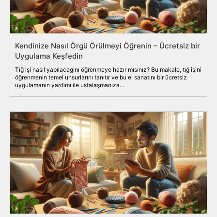
Kendinize Nasıl Örgü Örülmeyi Öğrenin – Ücretsiz bir
Uygulama Keşfedin
Tığ işi nasıl yapılacağını öğrenmeye hazır mısınız? Bu makale, tığ işini
öğrenmenin temel unsurlarını tanıtır ve bu el sanatını bir ücretsiz
uygulamanın yardımı ile ustalaşmanıza...