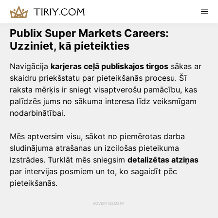
Skip
Me
to
content
Publix Super Markets Careers:
Uzziniet, kā pieteikties
Navigācija
karjeras ceļā publiskajos tirgos
sākas ar
skaidru priekšstatu par pieteikšanās procesu. Šī
raksta mērķis ir sniegt visaptverošu pamācību, kas
palīdzēs jums no sākuma interesa līdz veiksmīgam
nodarbinātībai.
Mēs aptversim visu, sākot no piemērotas darba
sludinājuma atrašanas un izcilošas pieteikuma
izstrādes. Turklāt mēs sniegsim
detalizētas atziņas
par intervijas posmiem un to, ko sagaidīt pēc
pieteikšanās.
ADVERTISEMENT