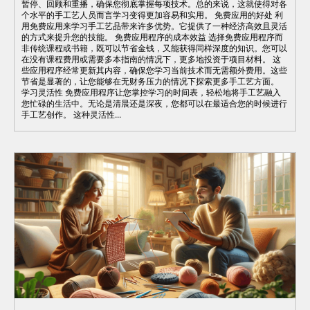
暂停、回顾和重播，确保您彻底掌握每项技术。总的来说，这就使得对各
个水平的手工艺人员而言学习变得更加容易和实用。 免费应用的好处 利
用免费应用来学习手工艺品带来许多优势。它提供了一种经济高效且灵活
的方式来提升您的技能。 免费应用程序的成本效益 选择免费应用程序而
非传统课程或书籍，既可以节省金钱，又能获得同样深度的知识。您可以
在没有课程费用或需要多本指南的情况下，更多地投资于项目材料。 这
些应用程序经常更新其内容，确保您学习当前技术而无需额外费用。这些
节省是显著的，让您能够在无财务压力的情况下探索更多手工艺方面。
学习灵活性 免费应用程序让您掌控学习的时间表，轻松地将手工艺融入
您忙碌的生活中。无论是清晨还是深夜，您都可以在最适合您的时候进行
手工艺创作。 这种灵活性...