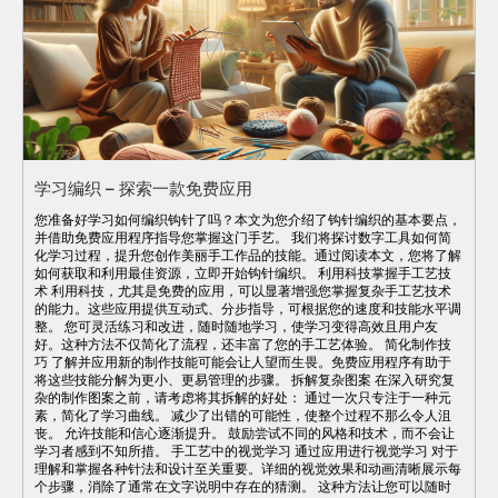
学习编织 – 探索一款免费应用
您准备好学习如何编织钩针了吗？本文为您介绍了钩针编织的基本要点，
并借助免费应用程序指导您掌握这门手艺。 我们将探讨数字工具如何简
化学习过程，提升您创作美丽手工作品的技能。通过阅读本文，您将了解
如何获取和利用最佳资源，立即开始钩针编织。 利用科技掌握手工艺技
术 利用科技，尤其是免费的应用，可以显著增强您掌握复杂手工艺技术
的能力。这些应用提供互动式、分步指导，可根据您的速度和技能水平调
整。 您可灵活练习和改进，随时随地学习，使学习变得高效且用户友
好。这种方法不仅简化了流程，还丰富了您的手工艺体验。 简化制作技
巧 了解并应用新的制作技能可能会让人望而生畏。免费应用程序有助于
将这些技能分解为更小、更易管理的步骤。 拆解复杂图案 在深入研究复
杂的制作图案之前，请考虑将其拆解的好处： 通过一次只专注于一种元
素，简化了学习曲线。 减少了出错的可能性，使整个过程不那么令人沮
丧。 允许技能和信心逐渐提升。 鼓励尝试不同的风格和技术，而不会让
学习者感到不知所措。 手工艺中的视觉学习 通过应用进行视觉学习 对于
理解和掌握各种针法和设计至关重要。详细的视觉效果和动画清晰展示每
个步骤，消除了通常在文字说明中存在的猜测。 这种方法让您可以随时