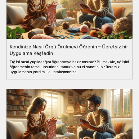
Kendinize Nasıl Örgü Örülmeyi Öğrenin – Ücretsiz bir
Uygulama Keşfedin
Tığ işi nasıl yapılacağını öğrenmeye hazır mısınız? Bu makale, tığ işini
öğrenmenin temel unsurlarını tanıtır ve bu el sanatını bir ücretsiz
uygulamanın yardımı ile ustalaşmanıza...