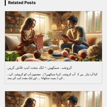
Related Posts
کروشیے سیکھیں – ایک مفت ایپ تلاش کریں
کیا آپ تیار ہیں کہ آپ کروشیے کرنا سیکھیں؟ یہ مضمون آپ کو کروشیے کرنے
کی اہمیت سکھاتا ہے اور ایک مفت ایپ کی مدد...