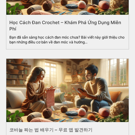
Học Cách Đan Crochet – Khám Phá Ứng Dụng Miễn
Phí
Bạn đã sẵn sàng học cách đan móc chưa? Bài viết này giới thiệu cho
bạn những điều cơ bản về đan móc và hướng...
코바늘 짜는 법 배우기 – 무료 앱 발견하기