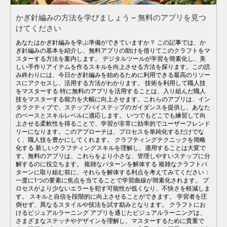
かぎ針編みの方法を学びましょう – 無料のアプリを見つ
けてください
あなたはかぎ針編みを学ぶ準備ができていますか？ この記事では、か
ぎ針編みの基本を紹介し、無料アプリの助けを借りてこのクラフトをマ
スターする方法を案内します。 デジタルツールが学習を簡素化し、美
しい手作りアイテムを作るスキルを向上させる方法を探ります。この読
み終わりには、今日かぎ針編みを始めるために利用できる最高のリソー
スにアクセスし、活用する方法がわかります。 技術を利用して職人技
をマスターする 特に無料のアプリを活用することは、入り組んだ職人
技をマスターする能力を大幅に向上させます。これらのアプリは、イン
タラクティブで、ステップバイステップのガイダンスを提供し、あなた
のペースとスキルレベルに適応します。 いつでもどこでも練習して向
上させる柔軟性を得ることで、学習が非常に効率的でユーザーフレンド
リーになります。このアプローチは、プロセスを単純化するだけでな
く、職人技を豊かにしてくれます。 クラフティングテクニックを簡略
化する 新しいクラフティングスキルを理解し、適用することは大変で
す。無料のアプリは、これらをより小さな、管理しやすいステップに分
解するのに役立ちます。 複雑なパターンを解体する 複雑なクラフトパ
ターンに取り組む前に、それらを解体する利点を考えてみてください：
一度に1つの要素に焦点を当てることで学習曲線が簡素化されます。 プ
ロセスがより少ないエラーを犯す可能性が低くなり、不快さを軽減しま
す。 スキルと自信を段階的に向上させることができます。 学習者を圧
倒せず、異なるスタイルや技法を試す励みとなります。 クラフトにお
けるビジュアルラーニング アプリを通じたビジュアルラーニングは、
さまざまなステッチやデザインを理解し、マスターするために貴重で