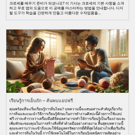
크로셰를 배우기 준비가 되셨나요? 이 기사는 크로셰의 기본 사항을 소개
하고 무료 앱의 도움으로 이 공예를 마스터하는 방법을 안내합니다. 디지
털 도구가 학습을 간편하게 만들고 아름다운 수작업품을...
เรียนรู้การเย็บถัก – ค้นพบแอปฟรี
คุณพร้อมที่จะเริ่มเรียนรู้การถิ่นไหม? บทความนี้จะเสนอสาระสำคัญเกี่ยวกับ
การถิ่นและแนะนำวิธีการเรียนรู้ทักษะในการทำงานศิลปะนี้ด้วยการใช้แอป
ฟรี เราจะสำรวจว่าเครื่องมือดิจิตอลสามารถทำให้การเรียนรู้เป็นเรื่องง่ายและ
เพิ่มทักษะของคุณในการสร้างสิ่งที่ทำด้วยมืออย่างสวยงาม สิ้นสุดบทความนี้
คุณจะทราบว่าจะเข้าถึงและใช้ข้อมูลทรรัพยากรที่ดีที่สุดได้อย่างไรเพื่อเริ่มถิ่น
และทำการถิ่นในวันนี้ การใช้เทคโนโลยีในการเรียนรู้เทคนิคการผลิตอย่าง