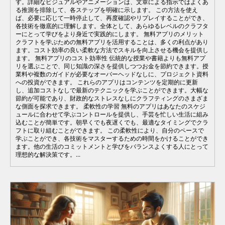
す。詳細なビジュアルやアニメーションは、文章による指示ではよくあ
る推測を排除して、各ステップを明確に示します。 この方法を使え
ば、必要に応じて一時停止して、再度確認やリプレイすることができ、
各技術を徹底的に理解します。全体として、あらゆるレベルのクラフタ
ーにとって学びをより身近で実践的にします。 無料アプリのメリット
クラフトを学ぶための無料アプリを活用することは、多くの利点があり
ます。コスト効率の良い柔軟な方法でスキルを向上させる機会を提供し
ます。 無料アプリのコスト効率性 伝統的な授業や書籍よりも無料アプ
リを選ぶことで、同じ知識の深さを提供しつつお金を節約できます。授
業料や複数のガイドが必要なオーバーヘッドなしに、プロジェクト資料
への投資ができます。 これらのアプリはコンテンツを定期的に更新
し、追加コストなしで最新のテクニックを学ぶことができます。大幅な
節約が可能であり、財政的なストレスなしにクラフティングのさまざま
な側面を探求できます。 柔軟性の学習 無料のアプリはあなたのスケジ
ュールに合わせて学ぶコントロールを提供し、手芸を忙しい生活に組み
込むことが簡単です。朝早くでも夜遅くでも、最適なタイミングでクラ
フトに取り組むことができます。 この柔軟性により、自分のペースで
学ぶことができ、各技術をマスターするための時間をかけることができ
ます。他の生活のコミットメントと学びをバランスよくする人にとって
理想的な解決策です。...