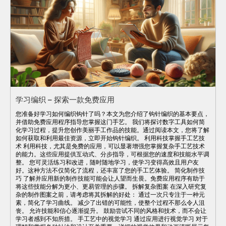
学习编织 – 探索一款免费应用
您准备好学习如何编织钩针了吗？本文为您介绍了钩针编织的基本要点，
并借助免费应用程序指导您掌握这门手艺。 我们将探讨数字工具如何简
化学习过程，提升您创作美丽手工作品的技能。通过阅读本文，您将了解
如何获取和利用最佳资源，立即开始钩针编织。 利用科技掌握手工艺技
术 利用科技，尤其是免费的应用，可以显著增强您掌握复杂手工艺技术
的能力。这些应用提供互动式、分步指导，可根据您的速度和技能水平调
整。 您可灵活练习和改进，随时随地学习，使学习变得高效且用户友
好。这种方法不仅简化了流程，还丰富了您的手工艺体验。 简化制作技
巧 了解并应用新的制作技能可能会让人望而生畏。免费应用程序有助于
将这些技能分解为更小、更易管理的步骤。 拆解复杂图案 在深入研究复
杂的制作图案之前，请考虑将其拆解的好处： 通过一次只专注于一种元
素，简化了学习曲线。 减少了出错的可能性，使整个过程不那么令人沮
丧。 允许技能和信心逐渐提升。 鼓励尝试不同的风格和技术，而不会让
学习者感到不知所措。 手工艺中的视觉学习 通过应用进行视觉学习 对于