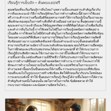
เรียนรู้การเย็บถัก – ค้นพบแอปฟรี
คุณพร้อมที่จะเริ่มเรียนรู้การถิ่นไหม? บทความนี้จะเสนอสาระสำคัญเกี่ยวกับ
การถิ่นและแนะนำวิธีการเรียนรู้ทักษะในการทำงานศิลปะนี้ด้วยการใช้แอป
ฟรี เราจะสำรวจว่าเครื่องมือดิจิตอลสามารถทำให้การเรียนรู้เป็นเรื่องง่ายและ
เพิ่มทักษะของคุณในการสร้างสิ่งที่ทำด้วยมืออย่างสวยงาม สิ้นสุดบทความนี้
คุณจะทราบว่าจะเข้าถึงและใช้ข้อมูลทรรัพยากรที่ดีที่สุดได้อย่างไรเพื่อเริ่มถิ่น
และทำการถิ่นในวันนี้ การใช้เทคโนโลยีในการเรียนรู้เทคนิคการผลิตอย่าง
เป็นอดีต การใช้เทคโนโลยีมีส่วนสำคัญในการเรียนรู้เทคนิคการผลิตที่ซับซ้อน
โดยเฉพาะแอปฟรีที่เพิ่มความสามารถให้คุณในการเรียนรู้เทคนิคการผลิตที่
ซับซ้อนอย่างมาก แอปพลิเคชั่นเหล่านี้มอบคำแนะนำแบบขั้นตอนต่อขั้นที่
สามารถปรับตัวตามอัตราเร็วและระดับทักษะของคุณ คุณได้รับความยืดหยุ่น
ในการฝึกฝนและปรับปรุงสมรรถนะได้ทุกเวลาและทุกที่ ทำให้กระบวนการ
เรียนรู้มีประสิทธิภาพและใช้งานง่ายมาก เวลานี้ไม่เพียงทำให้กระบวนการ
ง่ายขึ้นเท่านั้น แต่ยังเสริมความมีชีวิตชีวาให้กับประสบการณ์ในการผลิตของ
คุณ การทำงานฝีมืออย่างง่ายด้วยเทคนิคการทำงาน การเข้าใจและการใช้
ทักษะการทำงานใหม่อาจเป็นเรื่องที่น่าตกใจ แอปฟรีช่วยในการแบ่งการ
ทำงานเหล่านี้ออกเป็นขั้นตอนรองให้ง่ายขึ้น การแยกแบ่งรูปแบบที่ซับซ้อน
ก่อนที่จะลงไปในรูปแบบการสร้างซับซ้อน คิดให้ดีก่อนเกี่ยวกับประโยชน์ของ
การแยกแบ่งดังนี้: ทำให้ ขั้นตอนการเรียนรู้ เรียนรู้ได้ง่ายขึ้นโดยการให้ความ
สำคัญกับส่วนหนึ่งในตอนนั้น ลดโอกาสในการเกิด ข้อผิดพลาด ทำให้
กระบวนการน้อยลง และน้อยความผิดหวั่นไหว...