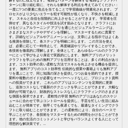
解するのに役立ちます。 複雑なパターンを解体する 複雑なクラフトパ
ターンに取り組む前に、それらを解体する利点を考えてみてください：
一度に1つの要素に焦点を当てることで学習曲線が簡素化されます。 プ
ロセスがより少ないエラーを犯す可能性が低くなり、不快さを軽減しま
す。 スキルと自信を段階的に向上させることができます。 学習者を圧
倒せず、異なるスタイルや技法を試す励みとなります。 クラフトにお
けるビジュアルラーニング アプリを通じたビジュアルラーニングは、
さまざまなステッチやデザインを理解し、マスターするために貴重で
す。詳細なビジュアルやアニメーションは、文章による指示ではよくあ
る推測を排除して、各ステップを明確に示します。 この方法を使え
ば、必要に応じて一時停止して、再度確認やリプレイすることができ、
各技術を徹底的に理解します。全体として、あらゆるレベルのクラフタ
ーにとって学びをより身近で実践的にします。 無料アプリのメリット
クラフトを学ぶための無料アプリを活用することは、多くの利点があり
ます。コスト効率の良い柔軟な方法でスキルを向上させる機会を提供し
ます。 無料アプリのコスト効率性 伝統的な授業や書籍よりも無料アプ
リを選ぶことで、同じ知識の深さを提供しつつお金を節約できます。授
業料や複数のガイドが必要なオーバーヘッドなしに、プロジェクト資料
への投資ができます。 これらのアプリはコンテンツを定期的に更新
し、追加コストなしで最新のテクニックを学ぶことができます。大幅な
節約が可能であり、財政的なストレスなしにクラフティングのさまざま
な側面を探求できます。 柔軟性の学習 無料のアプリはあなたのスケジ
ュールに合わせて学ぶコントロールを提供し、手芸を忙しい生活に組み
込むことが簡単です。朝早くでも夜遅くでも、最適なタイミングでクラ
フトに取り組むことができます。 この柔軟性により、自分のペースで
学ぶことができ、各技術をマスターするための時間をかけることができ
ます。他の生活のコミットメントと学びをバランスよくする人にとって
理想的な解決策です。...