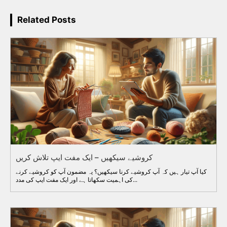
Related Posts
کروشیے سیکھیں – ایک مفت ایپ تلاش کریں
کیا آپ تیار ہیں کہ آپ کروشیے کرنا سیکھیں؟ یہ مضمون آپ کو کروشیے کرنے
کی اہمیت سکھاتا ہے اور ایک مفت ایپ کی مدد...