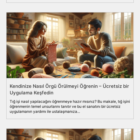
Kendinize Nasıl Örgü Örülmeyi Öğrenin – Ücretsiz bir
Uygulama Keşfedin
Tığ işi nasıl yapılacağını öğrenmeye hazır mısınız? Bu makale, tığ işini
öğrenmenin temel unsurlarını tanıtır ve bu el sanatını bir ücretsiz
uygulamanın yardımı ile ustalaşmanıza...