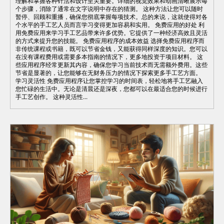
理解和掌握各种针法和设计至关重要。详细的视觉效果和动画清晰展示每
个步骤，消除了通常在文字说明中存在的猜测。 这种方法让您可以随时
暂停、回顾和重播，确保您彻底掌握每项技术。总的来说，这就使得对各
个水平的手工艺人员而言学习变得更加容易和实用。 免费应用的好处 利
用免费应用来学习手工艺品带来许多优势。它提供了一种经济高效且灵活
的方式来提升您的技能。 免费应用程序的成本效益 选择免费应用程序而
非传统课程或书籍，既可以节省金钱，又能获得同样深度的知识。您可以
在没有课程费用或需要多本指南的情况下，更多地投资于项目材料。 这
些应用程序经常更新其内容，确保您学习当前技术而无需额外费用。这些
节省是显著的，让您能够在无财务压力的情况下探索更多手工艺方面。
学习灵活性 免费应用程序让您掌控学习的时间表，轻松地将手工艺融入
您忙碌的生活中。无论是清晨还是深夜，您都可以在最适合您的时候进行
手工艺创作。 这种灵活性...