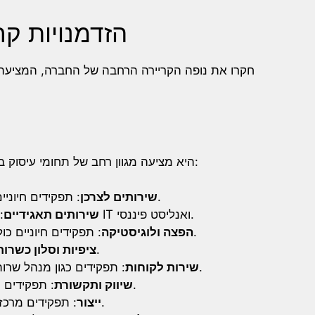
הזדמנויות קר
חקרו את נופה הקריירה הרחבה של החברה, המציעה 
היא מציעה מגוון רחב של תחומי עיסוק במחלקות שונות, כל אחד חיוני לפעילותו והצלחתו:
: תפקידים חיוניים כוללים מנהל חנות, קופאי ומועדון מלאי.
שירותים לצרכן
: עמדות מרכזיות הן משאבי אנוש, מומחה IT ואנליסט פיננסי.
שירותים תאגידיים
: תפקידים חיוניים כוללים נהג משאיות, מנהל מחסן ורכז מלאי.
הפצה ולוגיסטיקה
: הזדמנויות כגון רוקח ורכז כשרות זמינות.
ציפיות וסלון כשרות
: תפקידים כגון מנהל שרות לקוחות ותמיכה בשולחן העבודה חיוניים.
שירות לקוחות
: תפקידים כוללים רכז שיווק ומומחה במדיה חברתית.
שיווק ותקשורת
: תפקידים מרכזיים הם מנהל ייצור וטכנאי אבטחת איכות.
ייצור