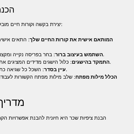
הכנת
יצירת בקשה וקורות חיים מובלצת היא חיונית. הנה טיפים לשדרוג ההגשה שלך:
המותאם אישית את קורות החיים שלך
התאים אישית א
: בחר בפריסה נקייה ומקצועית שתקל על הקריאה בקורות חיים שלך.
השתמש בעיצוב ברור
: כלול הישגים מדידים המציגים את ההשפעה שלך בתפקידים הקודמים שלך.
התמקד בהישגים
: השכל כל שגיאה כתיב או דקדוקית כדי להציג בקשה מלוטשת.
עיין בסדר
הכלל מילות מפתח
שלב מילות מפתח הקשורות לעבודה ב
מדריך
הבנת ציפיות שכר היא חיונית להבנת אפשרויות הק