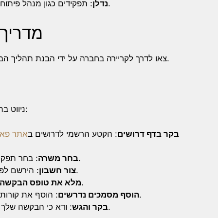
: תפקידים כגון מנהל פיתוח נכסים ותחזוקת מתקנים חיוניים נמצאים.
נדלן
מדריך
צאו לדרך לקריירה בחברה על ידי הבנת תהליך הבקשה, שמיועד לבחירת המועמדים הטובים ביותר.
ניווט בתהליך ההגשה הוא פשוט. הנה מה שעליך לעשות:
בקר בדף דרושים
: הקטע הרשמי לדרושים ב
אתר פאב
: בחר תפקיד המתאים לכישוריך ולתחומי העניין שלך.
בחר משרה
: הירשם לפורטל המשרות כדי להגיש בקשות לעבודה.
צור חשבון
: השלם את הטופס במידע מדויק ומעודכן.
מלא את טופס הבקשה
: הוסף את קורות החיים שלך וכל מסמכים נדרשים נוספים.
הוסף מסמכים נדרשים
: ודא כי הבקשה שלך מולאה לפי הנחיות, ואז הגש את הבקשה.
בקר והגש