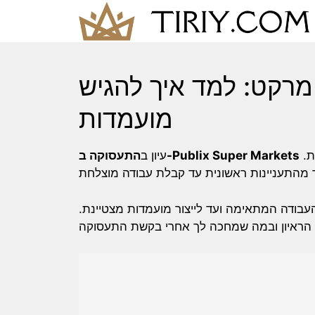
Skip
to
content
רקט: למד איך להגיש
מועמדות
מתחיל עם הבנת בהירה של תהליך הגשת המועמדות.
התעסוקה ב-Publix Super Markets
עיון ב
העבודה המתאימה ועד לייצור מועמדות מצטיינת