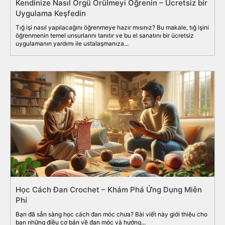
Kendinize Nasıl Örgü Örülmeyi Öğrenin – Ücretsiz bir
Uygulama Keşfedin
Tığ işi nasıl yapılacağını öğrenmeye hazır mısınız? Bu makale, tığ işini
öğrenmenin temel unsurlarını tanıtır ve bu el sanatını bir ücretsiz
uygulamanın yardımı ile ustalaşmanıza...
Học Cách Đan Crochet – Khám Phá Ứng Dụng Miễn
Phí
Bạn đã sẵn sàng học cách đan móc chưa? Bài viết này giới thiệu cho
bạn những điều cơ bản về đan móc và hướng...