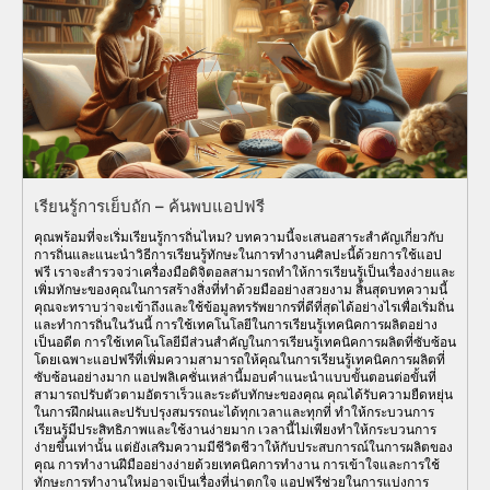
เรียนรู้การเย็บถัก – ค้นพบแอปฟรี
คุณพร้อมที่จะเริ่มเรียนรู้การถิ่นไหม? บทความนี้จะเสนอสาระสำคัญเกี่ยวกับ
การถิ่นและแนะนำวิธีการเรียนรู้ทักษะในการทำงานศิลปะนี้ด้วยการใช้แอป
ฟรี เราจะสำรวจว่าเครื่องมือดิจิตอลสามารถทำให้การเรียนรู้เป็นเรื่องง่ายและ
เพิ่มทักษะของคุณในการสร้างสิ่งที่ทำด้วยมืออย่างสวยงาม สิ้นสุดบทความนี้
คุณจะทราบว่าจะเข้าถึงและใช้ข้อมูลทรรัพยากรที่ดีที่สุดได้อย่างไรเพื่อเริ่มถิ่น
และทำการถิ่นในวันนี้ การใช้เทคโนโลยีในการเรียนรู้เทคนิคการผลิตอย่าง
เป็นอดีต การใช้เทคโนโลยีมีส่วนสำคัญในการเรียนรู้เทคนิคการผลิตที่ซับซ้อน
โดยเฉพาะแอปฟรีที่เพิ่มความสามารถให้คุณในการเรียนรู้เทคนิคการผลิตที่
ซับซ้อนอย่างมาก แอปพลิเคชั่นเหล่านี้มอบคำแนะนำแบบขั้นตอนต่อขั้นที่
สามารถปรับตัวตามอัตราเร็วและระดับทักษะของคุณ คุณได้รับความยืดหยุ่น
ในการฝึกฝนและปรับปรุงสมรรถนะได้ทุกเวลาและทุกที่ ทำให้กระบวนการ
เรียนรู้มีประสิทธิภาพและใช้งานง่ายมาก เวลานี้ไม่เพียงทำให้กระบวนการ
ง่ายขึ้นเท่านั้น แต่ยังเสริมความมีชีวิตชีวาให้กับประสบการณ์ในการผลิตของ
คุณ การทำงานฝีมืออย่างง่ายด้วยเทคนิคการทำงาน การเข้าใจและการใช้
ทักษะการทำงานใหม่อาจเป็นเรื่องที่น่าตกใจ แอปฟรีช่วยในการแบ่งการ