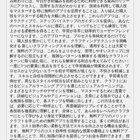
み終わりには、今日かぎ針編みを始めるために利用できる最高のリソー
スにアクセスし、活用する方法がわかります。 技術を利用して職人技
をマスターする 特に無料のアプリを活用することは、入り組んだ職人
技をマスターする能力を大幅に向上させます。これらのアプリは、イン
タラクティブで、ステップバイステップのガイダンスを提供し、あなた
のペースとスキルレベルに適応します。 いつでもどこでも練習して向
上させる柔軟性を得ることで、学習が非常に効率的でユーザーフレンド
リーになります。このアプローチは、プロセスを単純化するだけでな
く、職人技を豊かにしてくれます。 クラフティングテクニックを簡略
化する 新しいクラフティングスキルを理解し、適用することは大変で
す。無料のアプリは、これらをより小さな、管理しやすいステップに分
解するのに役立ちます。 複雑なパターンを解体する 複雑なクラフトパ
ターンに取り組む前に、それらを解体する利点を考えてみてください：
一度に1つの要素に焦点を当てることで学習曲線が簡素化されます。 プ
ロセスがより少ないエラーを犯す可能性が低くなり、不快さを軽減しま
す。 スキルと自信を段階的に向上させることができます。 学習者を圧
倒せず、異なるスタイルや技法を試す励みとなります。 クラフトにお
けるビジュアルラーニング アプリを通じたビジュアルラーニングは、
さまざまなステッチやデザインを理解し、マスターするために貴重で
す。詳細なビジュアルやアニメーションは、文章による指示ではよくあ
る推測を排除して、各ステップを明確に示します。 この方法を使え
ば、必要に応じて一時停止して、再度確認やリプレイすることができ、
各技術を徹底的に理解します。全体として、あらゆるレベルのクラフタ
ーにとって学びをより身近で実践的にします。 無料アプリのメリット
クラフトを学ぶための無料アプリを活用することは、多くの利点があり
ます。コスト効率の良い柔軟な方法でスキルを向上させる機会を提供し
ます。 無料アプリのコスト効率性 伝統的な授業や書籍よりも無料アプ
リを選ぶことで、同じ知識の深さを提供しつつお金を節約できます。授