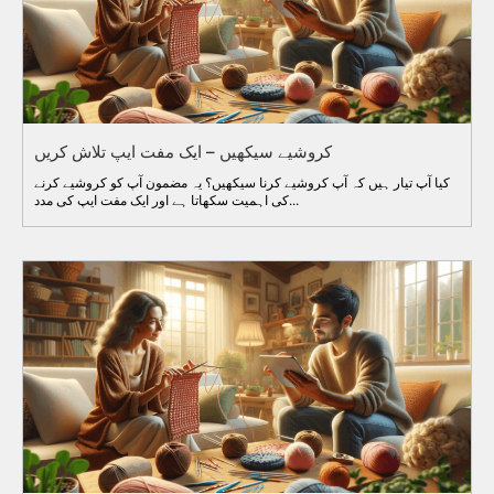
کروشیے سیکھیں – ایک مفت ایپ تلاش کریں
کیا آپ تیار ہیں کہ آپ کروشیے کرنا سیکھیں؟ یہ مضمون آپ کو کروشیے کرنے
کی اہمیت سکھاتا ہے اور ایک مفت ایپ کی مدد...