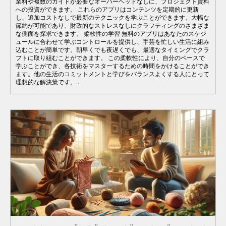
業料や複数のガイドが必要なオーバーヘッドなしに、プロジェクト資料
への投資ができます。 これらのアプリはコンテンツを定期的に更新
し、追加コストなしで最新のテクニックを学ぶことができます。大幅な
節約が可能であり、財政的なストレスなしにクラフティングのさまざま
な側面を探求できます。 柔軟性の学習 無料のアプリはあなたのスケジ
ュールに合わせて学ぶコントロールを提供し、手芸を忙しい生活に組み
込むことが簡単です。朝早くでも夜遅くでも、最適なタイミングでクラ
フトに取り組むことができます。 この柔軟性により、自分のペースで
学ぶことができ、各技術をマスターするための時間をかけることができ
ます。他の生活のコミットメントと学びをバランスよくする人にとって
理想的な解決策です。...