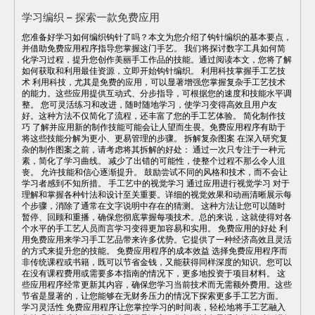
学习编织 – 探索一款免费应用
您准备好学习如何编织钩针了吗？本文为您介绍了钩针编织的基本要点，
并借助免费应用程序指导您掌握这门手艺。 我们将探讨数字工具如何简
化学习过程，提升您创作美丽手工作品的技能。通过阅读本文，您将了解
如何获取和利用最佳资源，立即开始钩针编织。 利用科技掌握手工艺技
术 利用科技，尤其是免费的应用，可以显著增强您掌握复杂手工艺技术
的能力。这些应用提供互动式、分步指导，可根据您的速度和技能水平调
整。 您可灵活练习和改进，随时随地学习，使学习变得高效且用户友
好。这种方法不仅简化了流程，还丰富了您的手工艺体验。 简化制作技
巧 了解并应用新的制作技能可能会让人望而生畏。免费应用程序有助于
将这些技能分解为更小、更易管理的步骤。 拆解复杂图案 在深入研究复
杂的制作图案之前，请考虑将其拆解的好处： 通过一次只专注于一种元
素，简化了学习曲线。 减少了出错的可能性，使整个过程不那么令人沮
丧。 允许技能和信心逐渐提升。 鼓励尝试不同的风格和技术，而不会让
学习者感到不知所措。 手工艺中的视觉学习 通过应用进行视觉学习 对于
理解和掌握各种针法和设计至关重要。详细的视觉效果和动画清晰展示每
个步骤，消除了通常在文字说明中存在的猜测。 这种方法让您可以随时
暂停、回顾和重播，确保您彻底掌握每项技术。总的来说，这就使得对各
个水平的手工艺人员而言学习变得更加容易和实用。 免费应用的好处 利
用免费应用来学习手工艺品带来许多优势。它提供了一种经济高效且灵活
的方式来提升您的技能。 免费应用程序的成本效益 选择免费应用程序而
非传统课程或书籍，既可以节省金钱，又能获得同样深度的知识。您可以
在没有课程费用或需要多本指南的情况下，更多地投资于项目材料。 这
些应用程序经常更新其内容，确保您学习当前技术而无需额外费用。这些
节省是显著的，让您能够在无财务压力的情况下探索更多手工艺方面。
学习灵活性 免费应用程序让您掌控学习的时间表，轻松地将手工艺融入