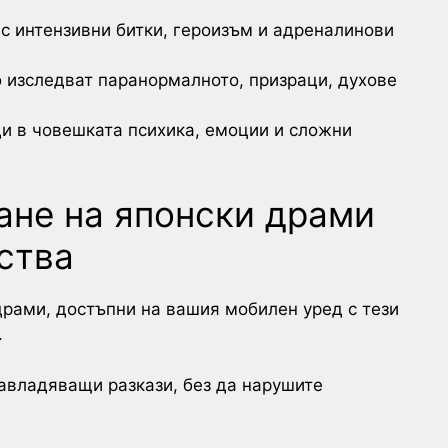
с интензивни битки, героизъм и адреналинови
то изследват паранормалното, призраци, духове
ди в човешката психика, емоции и сложни
ане на японски драми
ства
рами, достъпни на вашия мобилен уред с тези
.
авладяващи разкази, без да нарушите