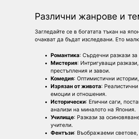
Различни жанрове и т
Загледайте се в богатата тъкан на яп
очакват да бъдат изследвани. Ето малк
Романтика
: Сърдечни разкази за
Мистерия
: Интригуващи разкази
престъпления и завои.
Комедия
: Оптимистични истории,
Изрязан от живота
: Реалистични
емоции и отношения.
Исторически
: Епични саги, пост
анализи на миналото на Япония.
Училище
: Разкази за осиновяван
учители.
Фентъзи
: Въображаеми светове,