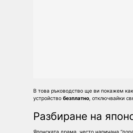
В това ръководство ще ви покажем ка
устройство
безплатно
, отключвайки св
Разбиране на япон
Японската драма, често наричана “дор