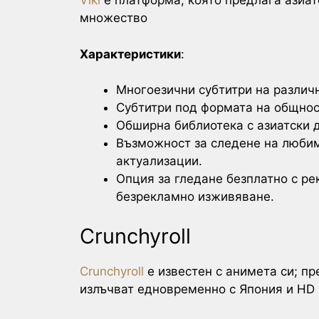
Viki
е платформа, която предлага азиат
множество
Характеристики
:
Многоезични субтитри на различн
Субтитри под формата на общност
Обширна библиотека с азиатски 
Възможност за следене на любим
актуализации.
Опция за гледане безплатно с р
безрекламно изживяване.
Crunchyroll
Crunchyroll
e известен с анимета си; пр
излъчват едновременно с Япония и HD 