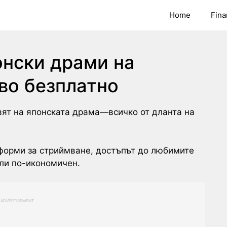
Home
Fina
онски драми на
во безплатно
вят на японската драма—всичко от дланта на
тформи за стриймване, достъпът до любимите
или по-икономичен.
ADVERTISEMENT