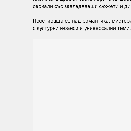
сериали със завладяващи сюжети и ди
Простираща се над романтика, мистери
с културни нюанси и универсални теми.