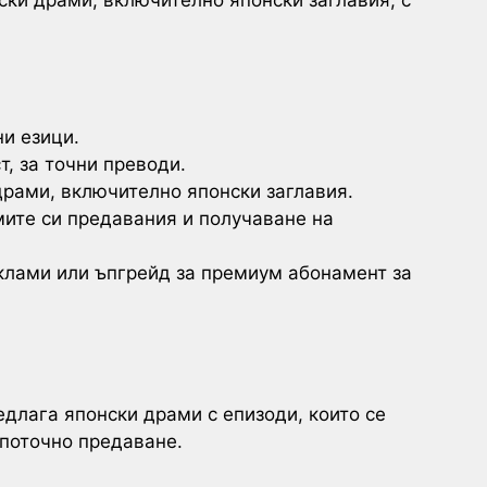
ски драми, включително японски заглавия, с
и езици.
, за точни преводи.
драми, включително японски заглавия.
ите си предавания и получаване на
еклами или ъпгрейд за премиум абонамент за
едлага японски драми с епизоди, които се
поточно предаване.