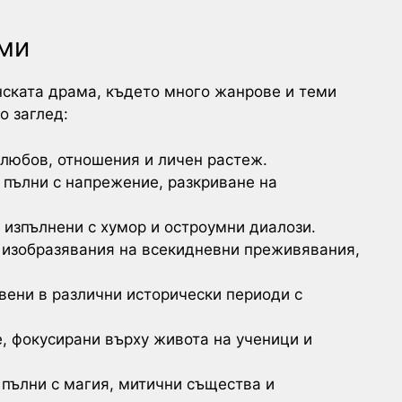
еми
онската драма, където много жанрове и теми
о заглед:
 любов, отношения и личен растеж.
, пълни с напрежение, разкриване на
 изпълнени с хумор и остроумни диалози.
 изобразявания на всекидневни преживявания,
авени в различни исторически периоди с
е, фокусирани върху живота на ученици и
 пълни с магия, митични същества и