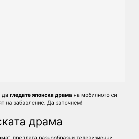
к да
гледате японска драма
на мобилното си
ят на забавление. Да започнем!
ската драма
ама”, предлага разнообразни телевизионни