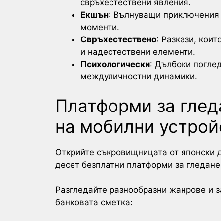
свръхестествени явления.
Екшън
: Вълнуващи приключения 
моменти.
Свръхестествено
: Разкази, кои
и надестествени елементи.
Психологически
: Дълбоки погле
междуличностни динамики.
Платформи за глед
на мобилни устрой
Открийте съкровищницата от японски д
десет безплатни платформи за гледане
Разгледайте разнообразни жанрове и з
банковата сметка: